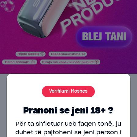
Verifikimi Moshës
Pranoni se jeni 18+ ?
Electrify your clouds
Për ta shfletuar ueb faqen tonë, ju
with Evapify Kosova top
duhet të pajtoheni
se jeni person i