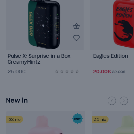
Eagles Edition - Sour Apple
Eagles Edition
Mint
20.00€
20.00€
22.00€
22.00€
New in
2%
nic
2%
nic