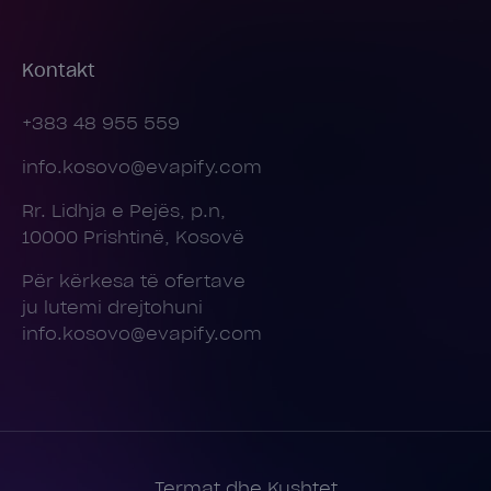
Kontakt
+383 48 955 559
info.kosovo@evapify.com
Rr. Lidhja e Pejës, p.n,
10000 Prishtinë, Kosovë
Për kërkesa të ofertave
ju lutemi drejtohuni
info.kosovo@evapify.com
Termat dhe Kushtet