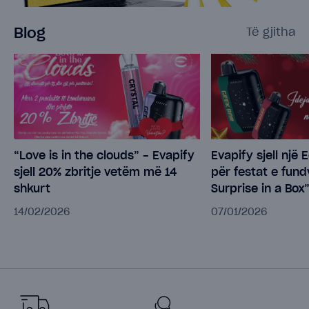
Blog
Të gjitha
Evapify sjell një Edicion Special
Evapify sjell “Eag
për festat e fundvitit - “Pulse X,
një produkt i ve
Surprise in a Box”
të 28 Nëntorit
07/01/2026
17/11/2025