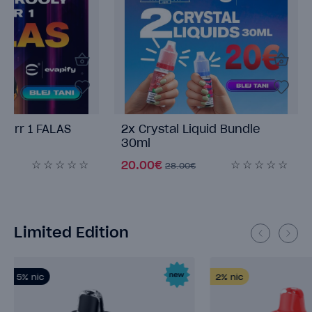
Blej 2 Drooly Merr 1 FALAS
2x Crystal Liqu
30ml
7.00€
20.00€
10.50€
28.00€
Limited Edition
2%
nic
5%
nic