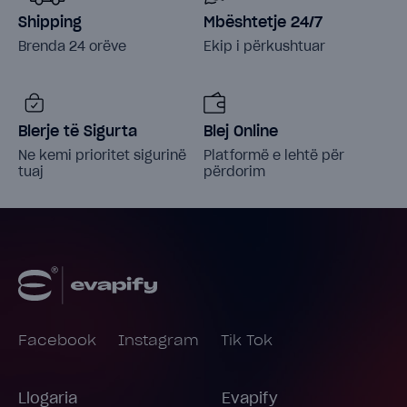
Shipping
Mbështetje 24/7
Brenda 24 orëve
Ekip i përkushtuar
Blerje të Sigurta
Blej Online
Ne kemi prioritet sigurinë
Platformë e lehtë për
tuaj
përdorim
Facebook
Instagram
Tik Tok
Llogaria
Evapify