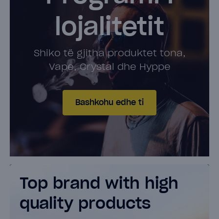
lojalitetit
Shiko të gjitha produktet tona,
Vape, Crystal dhe Hyppe
Bashkohu edhe ti
Top brand with high
quality products