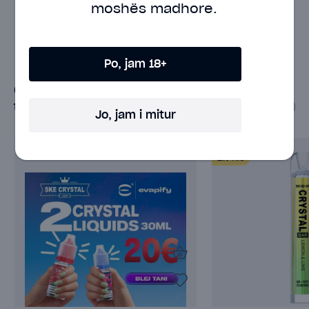
moshës madhore.
brands.
Po, jam 18+
Crystal
Max Pod
Geek Bar
Drooly
Geekvape
Crystal 24
Jo, jam i mitur
2%
nic
2%
nic