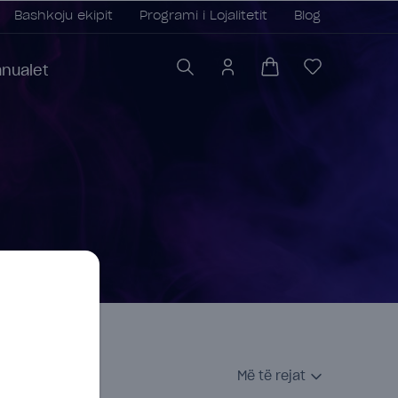
Bashkoju ekipit
Programi i Lojalitetit
Blog
nualet
Më të rejat