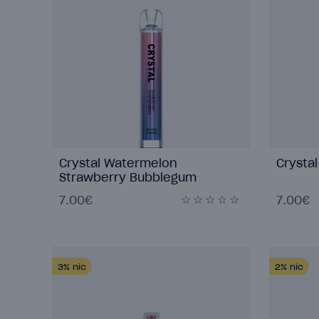
Crystal Watermelon
Crysta
Strawberry Bubblegum
7.00€
7.00€
3%
nic
2%
nic