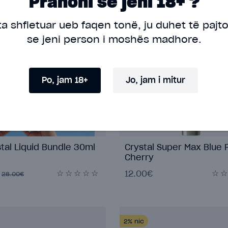
Pranoni se jeni 18+ ?
ta shfletuar ueb faqen tonë, ju duhet të pajt
2%
nic
se jeni person i moshës madhore.
Po, jam 18+
Jo, jam i mitur
tal Liquid Bundle 30ml
Crystal Super Max Blue 
Cherry
12.00€
28.00€
2%
nic