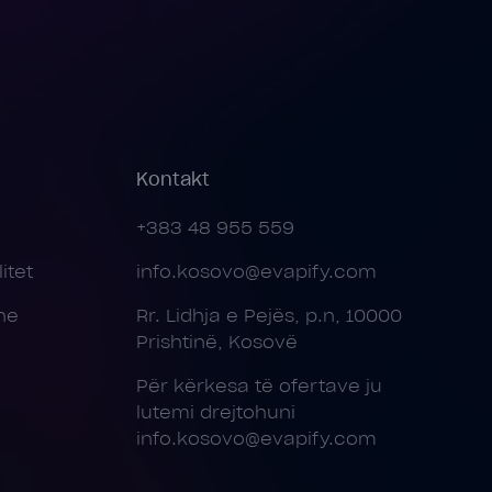
Kontakt
+383 48 955 559
itet
info.kosovo@evapify.com
ne
Rr. Lidhja e Pejës, p.n, 10000
Prishtinë, Kosovë
Për kërkesa të ofertave ju
lutemi drejtohuni
info.kosovo@evapify.com