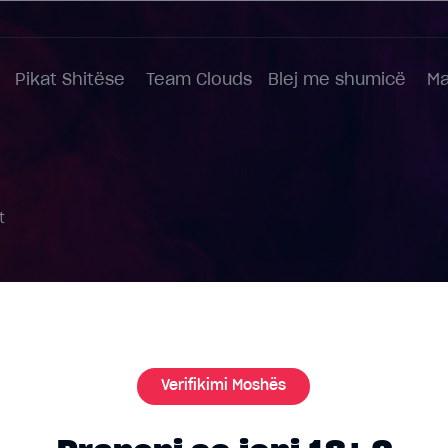
Pikat Shitëse
Team Clouds
Blej me shumicë
Ma
t
Verifikimi Moshës