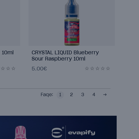
 10ml
CRYSTAL LIQUID Blueberry
Sour Raspberry 10ml
5.00€
Faqe:
1
2
3
4
→