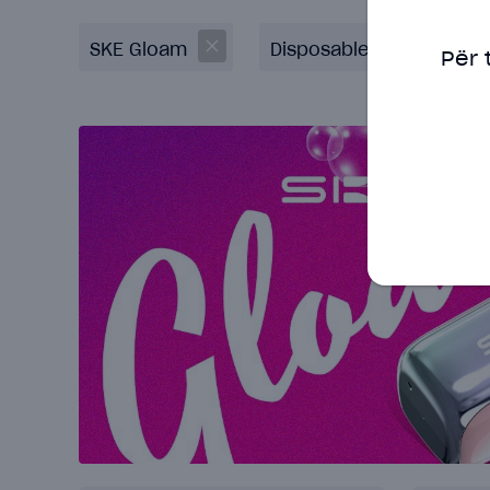
SKE Gloam
Disposable
Për 