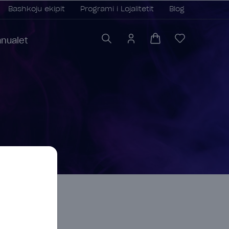
Bashkoju ekipit
Programi i Lojalitetit
Blog
nualet