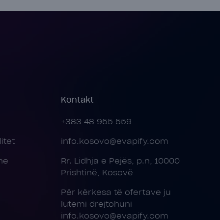
Kontakt
+383 48 955 559
itet
info.kosovo@evapify.com
ne
Rr. Lidhja e Pejës, p.n, 10000
Prishtinë, Kosovë
Për kërkesa të ofertave ju
lutemi drejtohuni
info.kosovo@evapify.com