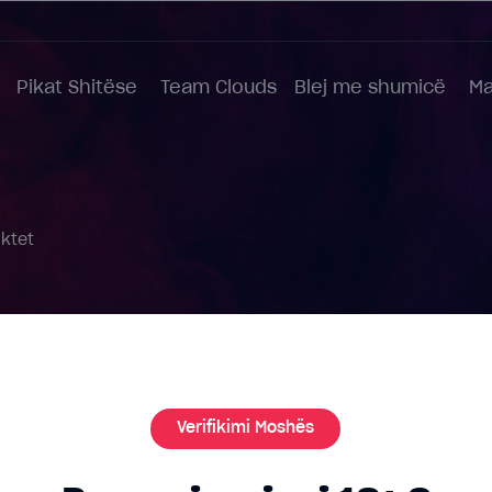
Pikat Shitëse
Team Clouds
Blej me shumicë
Ma
uktet
Verifikimi Moshës