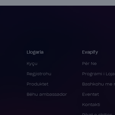
Llogaria
Evapify
Kyçu
Për Ne
Regjistrohu
Programi i Lojal
Produktet
Bashkohu me 
Bëhu ambassador
Eventet
Kontakti
Pikat e shitjes