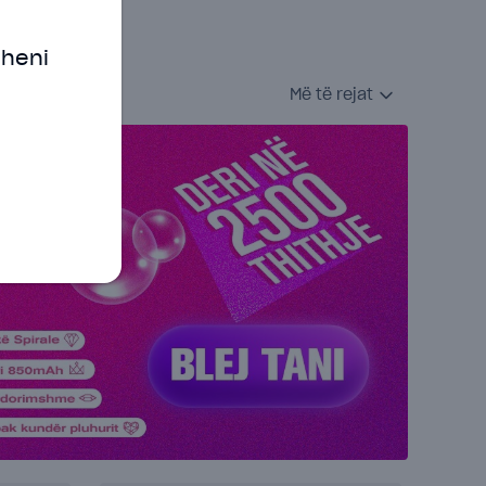
oheni
Më të rejat