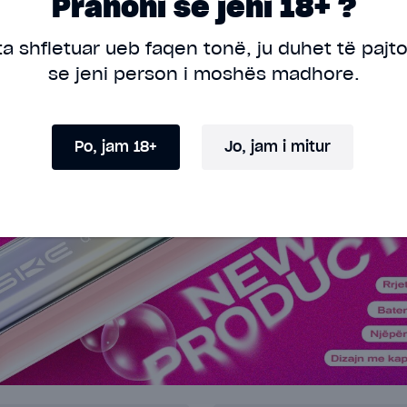
Pranoni se jeni 18+ ?
ta shfletuar ueb faqen tonë, ju duhet të pajt
se jeni person i moshës madhore.
Po, jam 18+
Jo, jam i mitur