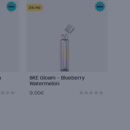
2%
nic
a
SKE Gloam - Blueberry
Watermelon
9.00€