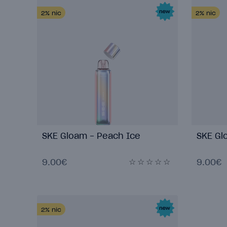
2%
nic
2%
nic
SKE Gloam - Peach Ice
SKE Gl
9.00€
9.00€
2%
nic