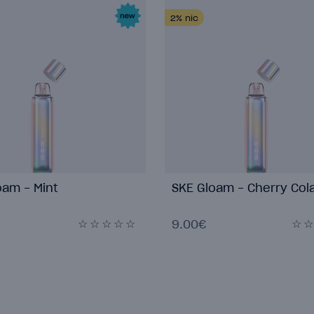
2%
nic
oam - Mint
SKE Gloam - Cherry Col
9.00€