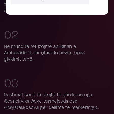
t'ju njoftojmë në kohën e duhur nëse
aplikacioni pranohet ose refuzohet.
02
Ne mund ta refuzojmë aplikimin e
Ambasadorit për çfarëdo arsye, sipas
gjykimit tonë.
03
Postimet kanë të drejtë të përdoren nga
@evapify.ks @eyc.teamclouds ose
@crystal.kosova për qëllime të marketingut.