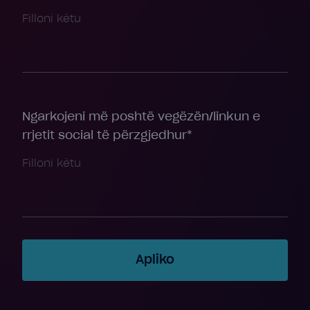
Ngarkojeni më poshtë vegëzën/linkun e
rrjetit social të përzgjedhur*
Apliko