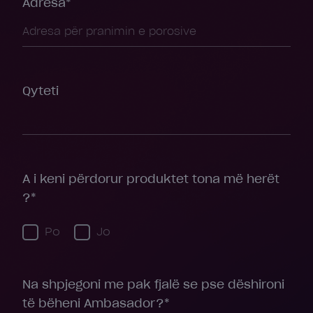
Adresa*
Qyteti
A i keni përdorur produktet tona më herët
?*
Po
Jo
Na shpjegoni me pak fjalë se pse dëshironi
të bëheni Ambasador?*