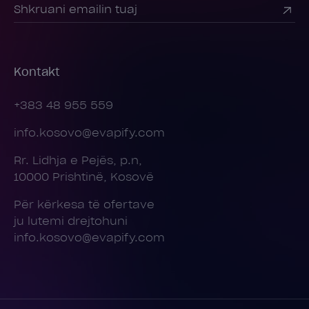
Kontakt
+383 48 955 559
info.kosovo@evapify.com
Rr. Lidhja e Pejës, p.n,
10000 Prishtinë, Kosovë
Për kërkesa të ofertave
ju lutemi drejtohuni
info.kosovo@evapify.com