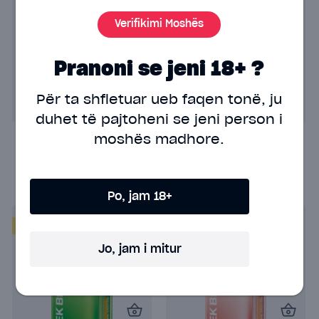
Verifikimi Moshës
Pranoni se jeni 18+ ?
Për ta shfletuar ueb faqen tonë, ju
duhet të pajtoheni
se jeni person i
Geek Bar Meloso
Geek Bar Meloso
moshës madhore.
MAX - 2.0 Tropical
MAX - 2.0
Rainbow
Strawberry Ice
18.00€
18.00€
Po, jam 18+
2%
nic
2%
nic
Jo, jam i mitur