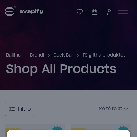
Ballina
Brendi
Geek Bar
Të gjitha produktet
Shop All Products
Filtro
Më të rejat
2%
nic
2%
nic