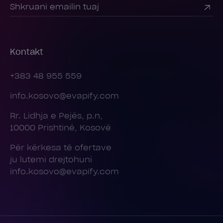
Kontakt
+383 48 955 559
info.kosovo@evapify.com
Rr. Lidhja e Pejës, p.n,
10000 Prishtinë, Kosovë
Për kërkesa të ofertave
ju lutemi drejtohuni
info.kosovo@evapify.com