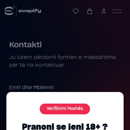
Kontakti
Ju lutem përdorni formën e mëposhtme
për të na kontaktuar
Emri dhe Mbiemri
Verifikimi Moshës
Email
Pranoni se jeni 18+ ?