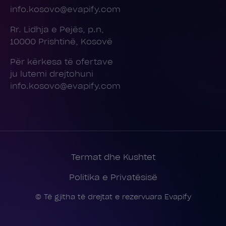
info.kosovo@evapify.com
Rr. Lidhja e Pejës, p.n,
10000 Prishtinë, Kosovë
Për kërkesa të ofertave
ju lutemi drejtohuni
info.kosovo@evapify.com
Termat dhe Kushtet
Politika e Privatësisë
© Të gjitha të drejtat e rezervuara Evapify