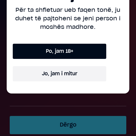
Për ta shfletuar ueb faqen tonë, ju
duhet të pajtoheni
se jeni person i
moshës madhore.
Numri i telefonit
Po, jam 18+
Mesazhi
Jo, jam i mitur
Dërgo