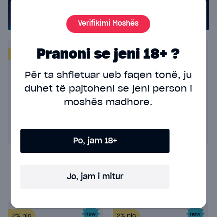
Verifikimi Moshës
Pranoni se jeni 18+ ?
2%
nic
2%
nic
Për ta shfletuar ueb faqen tonë, ju
duhet të pajtoheni
se jeni person i
moshës madhore.
Po, jam 18+
Geek Bar Meloso
Geek Bar Meloso
MAX - 2.0 Tropical
MAX - 2.0
Rainbow
Strawberry Ice
Jo, jam i mitur
18.00€
18.00€
2%
nic
2%
nic