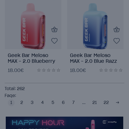
Geek Bar Meloso
Geek Bar Meloso
MAX - 2.0 Blueberry
MAX - 2.0 Blue Razz
Watermelon
Ice
18.00€
18.00€
Total:
262
Faqe:
1
2
3
4
5
6
7
...
21
22
→