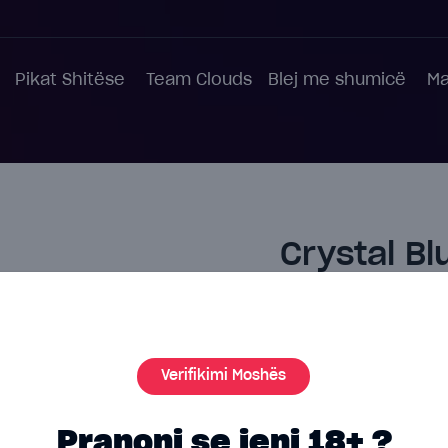
Pikat Shitëse
Team Clouds
Blej me shumicë
Ma
Crystal B
Write a review
7.00€
Verifikimi Moshës
Kjo është një pajisje 
rimbushet!
Pranoni se jeni 18+ ?