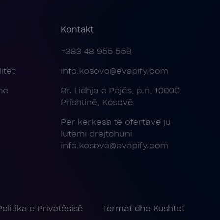
Kontakt
+383 48 955 559
itet
info.kosovo@evapify.com
ne
Rr. Lidhja e Pejës, p.n, 10000
Prishtinë, Kosovë
Për kërkesa të ofertave ju
lutemi drejtohuni
info.kosovo@evapify.com
Politika e Privatësisë
Termat dhe Kushtet