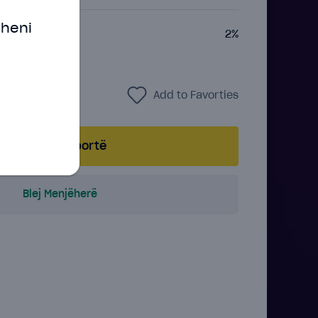
oheni
2%
at
+
Add to Favorties
Shto në shportë
Blej Menjëherë