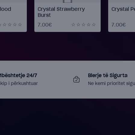
Blood
Crystal Strawberry
Crystal 
Burst
7.00€
7.00€
Mbështetje 24/7
Blerje të Sigurta
kip i përkushtuar
Ne kemi prioritet sigu