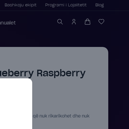
Bashkoju ekipit
Programi i Lojalitetit
Blog
nualet
lueberry Raspberry
e njëpërdorimshe që nuk rikarikohet dhe nuk