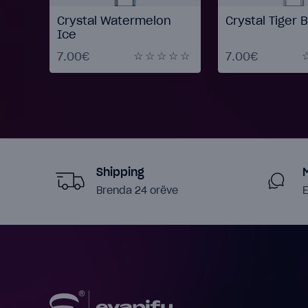
nade
Crystal Watermelon
Crystal Tiger 
Ice
7.00€
7.00€
Shipping
Brenda 24 orëve
E