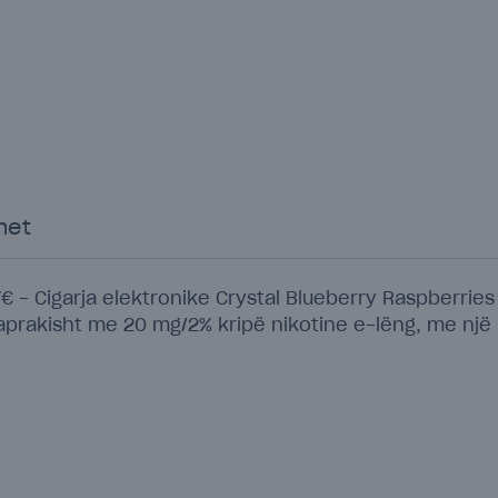
met
€ - Cigarja elektronike Crystal Blueberry Raspberrie
araprakisht me 20 mg/2% kripë nikotine e-lëng, me nj