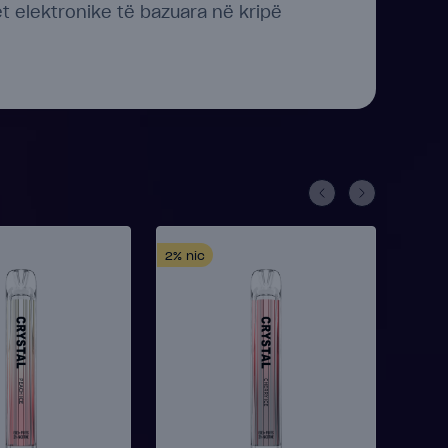
et elektronike të bazuara në kripë
2%
nic
2%
ni