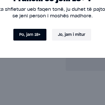
ta shfletuar ueb faqen tonë, ju duhet të pajt
Nicotine Percentage:
se jeni person i moshës madhore.
Shiko të gjitha specifik
-
Sasia
Po, jam 18+
Jo, jam i mitur