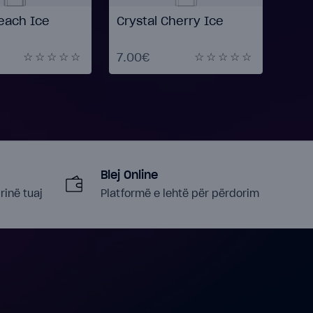
Peach Ice
Crystal Cherry Ice
Crys
7.00€
7.0
Blej Online
rinë tuaj
Platformë e lehtë për përdorim