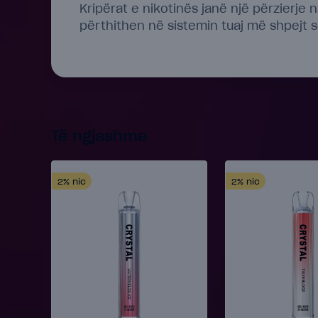
Kripërat e nikotinës janë një përzierje 
përthithen në sistemin tuaj më shpejt s
Të ngjashme
2%
nic
2%
nic