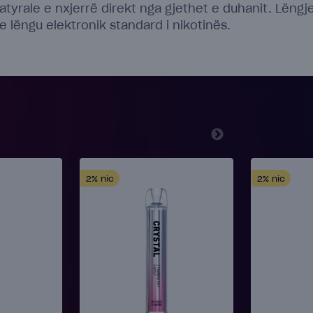
natyrale e nxjerrë direkt nga gjethet e duhanit. Lëngj
e lëngu elektronik standard i nikotinës.
2%
nic
2%
nic