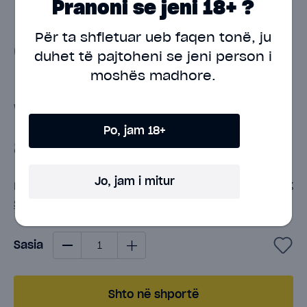
Pranoni se jeni 18+ ?
Për ta shfletuar ueb faqen tonë, ju
Geek Bar Meloso Mini -
duhet të pajtoheni
se jeni person i
moshës madhore.
Blueberry Ice
Write a review
Po, jam 18+
8.00€
Jo, jam i mitur
Nicotine Percentage:
3.5%
Shiko të gjitha specifikat
-
+
Sasia
Add to Favorties
Shto në shportë