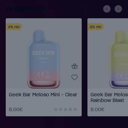
Të ngjashme
2%
nic
2%
nic
Geek Bar Meloso Mini - Clear
Geek Bar Meloso
Rainbow Blast
8.00€
8.00€