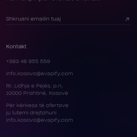
Kontakt
+383 48 955 559
info.kosovo@evapify.com
Rr. Lidhja e Pejës, p.n,
10000 Prishtinë, Kosovë
Për kërkesa të ofertave
ju lutemi drejtohuni
info.kosovo@evapify.com