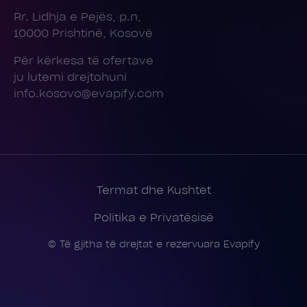
Rr. Lidhja e Pejës, p.n,
10000 Prishtinë, Kosovë
Për kërkesa të ofertave
ju lutemi drejtohuni
info.kosovo@evapify.com
Termat dhe Kushtet
Politika e Privatësisë
© Të gjitha të drejtat e rezervuara Evapify