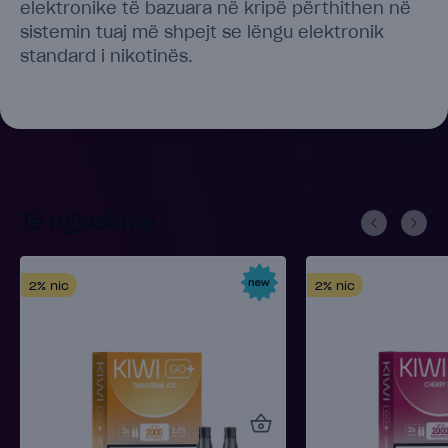
elektronike të bazuara në kripë përthithen në
sistemin tuaj më shpejt se lëngu elektronik
standard i nikotinës.
Të ngjashme
2%
nic
2%
nic