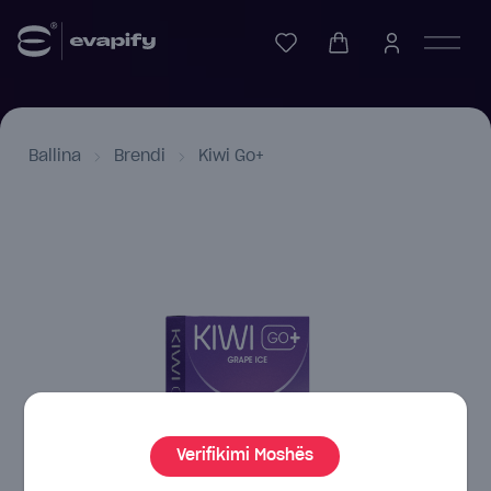
Ballina
Brendi
Kiwi Go+
Verifikimi Moshës