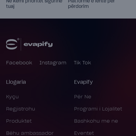
Ne kemi prioritet sigurinë
Platformë e lehtë për
tuaj
përdorim
Facebook
Instagram
Tik Tok
Llogaria
Evapify
Kyçu
Për Ne
Regjistrohu
Programi i Lojalitet
Produktet
Bashkohu me ne
Bëhu ambassador
Eventet