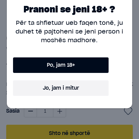
Pranoni se jeni 18+ ?
Kiwi Go+ Pod Set -
Për ta shfletuar ueb faqen tonë, ju
duhet të pajtoheni
se jeni person i
Grape Ice
moshës madhore.
Write a review
Po, jam 18+
7.00€
Nicotine Percentage:
2%
Jo, jam i mitur
Shiko të gjitha specifikat
-
+
Sasia
Add to Favorties
Shto në shportë