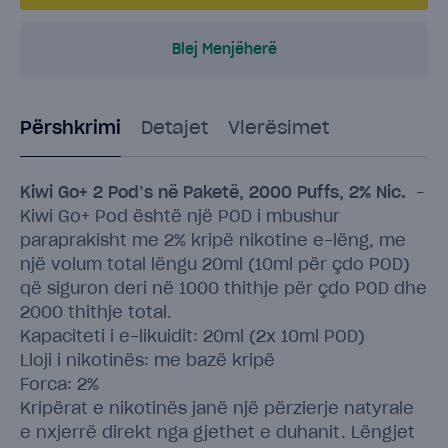
Blej Menjëherë
Përshkrimi
Detajet
Vlerësimet
Kiwi Go+ 2 Pod’s në Paketë, 2000 Puffs, 2% Nic.
–
Kiwi Go+ Pod është një POD i mbushur
paraprakisht me 2% kripë nikotine e-lëng, me
një volum total lëngu 20ml (10ml për çdo POD)
që siguron deri në 1000 thithje për çdo POD dhe
2000 thithje total.
Kapaciteti i e-likuidit: 20ml (2x 10ml POD)
Lloji i nikotinës: me bazë kripë
Forca: 2%
Kripërat e nikotinës janë një përzierje natyrale
e nxjerrë direkt nga gjethet e duhanit. Lëngjet